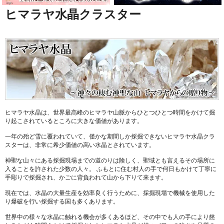
ヒマラヤ水晶クラスター
ヒマラヤ水晶は、世界最高峰のヒマラヤ山脈からひとつひとつ時間をかけて掘
り起こされているところに大きな価値があります。
一年の殆ど雪に覆われていて、僅かな期間しか採掘できないヒマラヤ水晶クラ
スターは、非常に希少価値の高い水晶とされています。
神聖な山々にある採掘現場までの道のりは険しく、聖域とも言えるその場所に
入ることを許された少数の人々。 ふもとに住む村人の手で何日もかけて丁寧に
手彫りで採掘され、かごに背負われて山から下りて来ます。
現在では、水晶の大量生産を効率良く行うために、採掘現場で機械を使用した
り爆破を行い採掘する国も多くあります。
世界中の様々な水晶に触れる機会が多くあるほど、その中でも人の手により慈