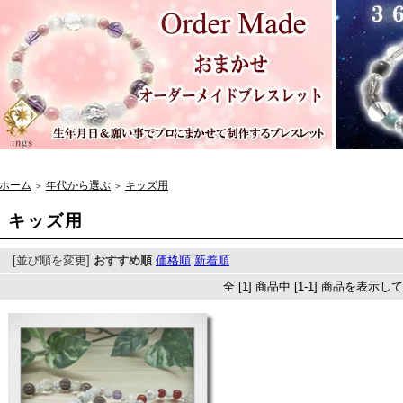
ホーム
年代から選ぶ
キッズ用
＞
＞
キッズ用
[並び順を変更]
おすすめ順
価格順
新着順
全 [1] 商品中 [1-1] 商品を表示