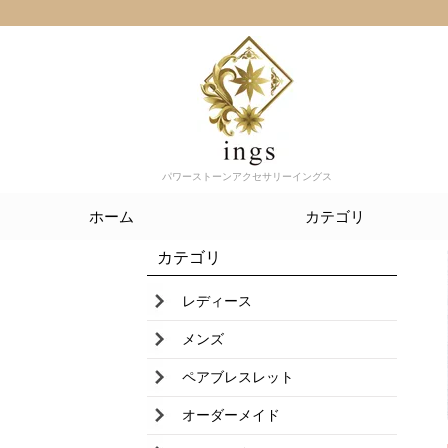
パワーストーンアクセサリーイングス
ホーム
カテゴリ
カテゴリ
レディース
メンズ
ペアブレスレット
オーダーメイド
ユニセックス
誕生石ブレスレット
ストラップ
水晶クラスター
さざれ石
ホワイトセージ
波動調整ツール
薫香（レジンインセンス）
アウトレット（最大５０％off）
ケース 巾着
ネックレス
一点物天然石アクセサリー
まほうの森からの手紙
レディース
メンズ
ペアブレスレット
オーダーメイド