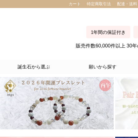
カート
特定商取引法
配達・送料
1年間の保証付き
販売件数60,000件以上 
誕生石から選ぶ
願いから探す
１月生まれ
２月生まれ
３月生まれ
４月生まれ
５月生まれ
６月生まれ
７月生まれ
８月生まれ
９月生まれ
１０月生まれ
１１月生まれ
１２月生まれ
愛情運
金運
仕事運
人間関係
家庭運
自己成長
ストレス 癒し
美容運
健康
開運 全体運
厄除け
交通安全
旅のお守り
縁切り