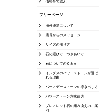
価格帯で選ぶ
ソーダライト
タイガーアイ
フリーページ
ターコイズ
海外発送について
タンザナイト
店長からのメッセージ
淡水パール
サイズの測り方
天眼石
石の選び方 つきあい方
チャロアイト
石についてのＱ＆Ａ
トルマリン
イングスのパワーストーンが選ば
トパーズ
れる理由
ドックティースアメジスト
バースデーストーンの導き出し方
ニュージェイド
パワーストーン意味辞典
翡翠
ブレスレット石の組み換えのご案
ピンクオパール
内