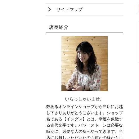
ピンクタルク
サイトマップ
ハウライト
店長紹介
フローライト
ブラックマトリックスオパール
ブラックルチルクオーツ
ブラッドストーン
プレナイト
ブルーレースアゲート
ブラックスピネル
いらっしゃいませ。
数あるオンラインショップから当店にお越
へマタイト
し下さりありがとうございます。ショップ
名である【イングス】とは、幸運を象徴す
ペリドット
る古代文字です。パワーストーンは必要な
ブルータイガーアイ
時期に、必要な人の所へやってきます。当
店にお越しいただいたのも何かの縁かもし