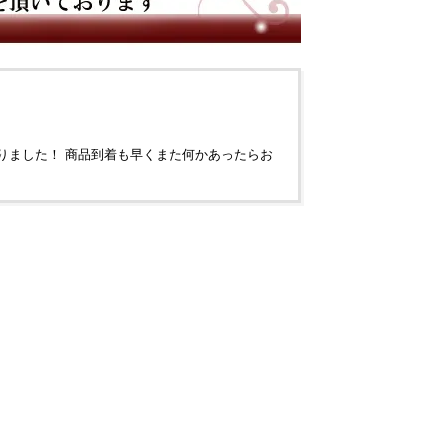
ました！ 商品到着も早くまた何かあったらお
モカ様 ２０代 女性 １月生ま
き、本当にありがとうございまし
ました 今回はプレゼント用でし
思います(*^^*)