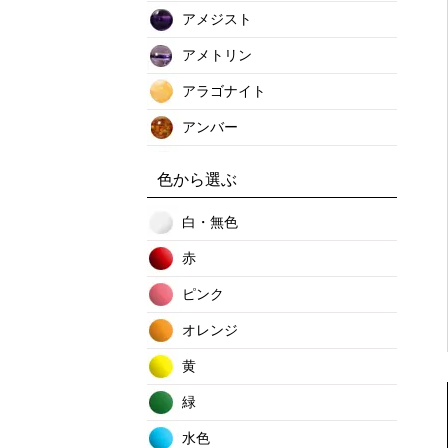
アメジスト
アメトリン
アラゴナイト
アンバー
インカローズ
色から選ぶ
イーグルアイ
白・無色
エメラルド
赤
エンジェライト
ピンク
オニキス
オレンジ
オパール
黄
オブシディアン
緑
オーラクリスタル
水色