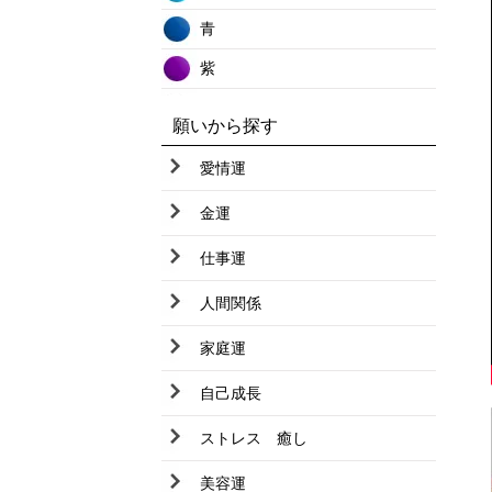
オレンジムーンストーン
青
ガーデンクオーツ
紫
カルサイト
グレー
カルセドニー
願いから探す
茶
カーネリアン
愛情運
黒
ガーネット
金運
クリスタル
仕事運
クリソコラ
人間関係
クンツァイト
家庭運
グリーンガーネット
自己成長
グリーンルチルクオーツ
サファイヤ
ストレス 癒し
サードオニキス
美容運