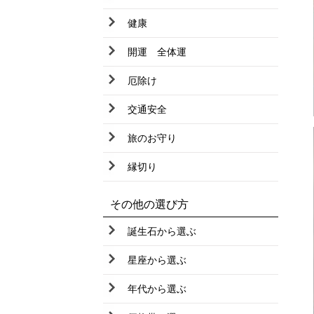
サンストーン
健康
シトリン
開運 全体運
シャーマナイト
厄除け
ジャスパー
交通安全
シルバーオーラクリスタル
旅のお守り
シルバールチルクオーツ
縁切り
シーブルーカルセドニー
セラフィナイト
その他の選び方
スギライト
誕生石から選ぶ
ストロベリークオーツ
星座から選ぶ
スモーキークオーツ
年代から選ぶ
スーパーセブン