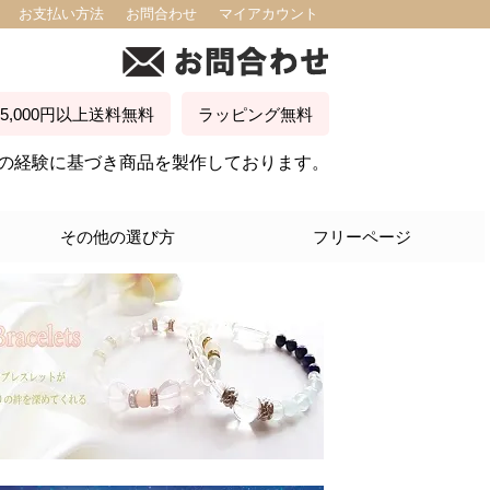
お支払い方法
お問合わせ
マイアカウント
5,000円以上送料無料
ラッピング無料
30年の経験に基づき商品を製作しております。
その他の選び方
フリーページ
出会い
恋愛成就
結婚運
円満カップル
復縁
マンネリ解消
セックスアピール
経営自営業
教育者
接客業
会社員
社交性 カリスマ性
友情
コミュニケーション能力
人見知り
子宝
子育て母性
勝負運
運動能力
更年期障害
星座から選ぶ
年代から選ぶ
価格帯で選ぶ
おひつじ座
おうし座
ふたご座
かに座
しし座
おとめ座
てんびん座
さそり座
いて座
やぎ座
みずがめ座
うお座
キッズ用
１０代
２０～３０代
３０～４０代
４０～５０代
５０～６０代
６０才以上
1～5,000円
5,000～10,000円
10,000～20,000円以内
20,000～30,000円以内
海外発送について
店長からのメッセージ
サイズの測り方
石の選び方 つきあい方
石についてのＱ＆Ａ
イングスのパワーストーンが選ばれ
バースデーストーンの導き出し方
パワーストーン意味辞典
ブレスレット石の組み換えのご案内
サイトマップ
る理由