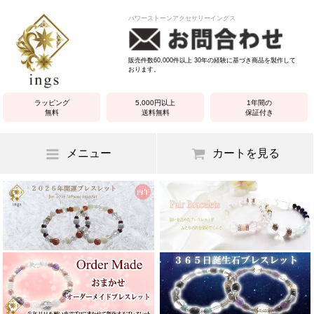
パワーストーンアクセサリーイングス
販売件数60,000件以上 30年の経験に基づき商品を製作して
おります。
ラッピング
5,000円以上
1年間の
無料
送料無料
保証付き
メニュー
カートを見る