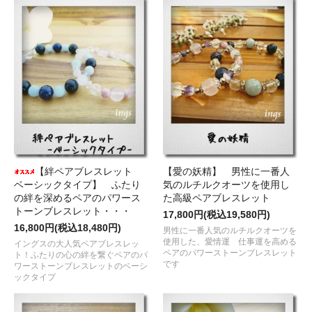
【絆ペアブレスレット
【愛の妖精】 男性に一番人
ベーシックタイプ】 ふたり
気のルチルクオーツを使用し
の絆を深めるペアのパワース
た高級ペアブレスレット
トーンブレスレット・・・
17,800円(税込19,580円)
16,800円(税込18,480円)
男性に一番人気のルチルクオーツを
使用した、愛情運 仕事運を高める
イングスの大人気ペアブレスレッ
ペアのパワーストーンブレスレット
ト！ふたりの心の絆を繋ぐペアのパ
です
ワーストーンブレスレットのベーシ
ックタイプ