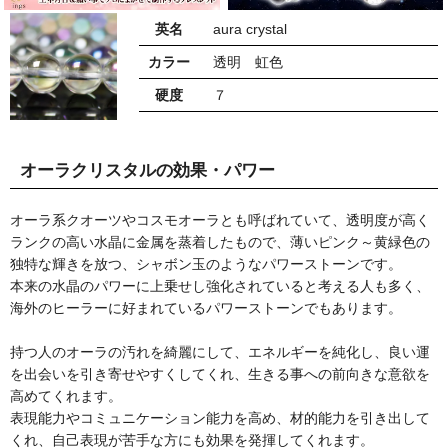
英名
aura crystal
カラー
透明 虹色
硬度
７
オーラクリスタルの効果・パワー
オーラ系クオーツやコスモオーラとも呼ばれていて、透明度が高く
ランクの高い水晶に金属を蒸着したもので、薄いピンク～黄緑色の
独特な輝きを放つ、シャボン玉のようなパワーストーンです。
本来の水晶のパワーに上乗せし強化されていると考える人も多く、
海外のヒーラーに好まれているパワーストーンでもあります。
持つ人のオーラの汚れを綺麗にして、エネルギーを純化し、良い運
を出会いを引き寄せやすくしてくれ、生きる事への前向きな意欲を
高めてくれます。
表現能力やコミュニケーション能力を高め、材的能力を引き出して
くれ、自己表現が苦手な方にも効果を発揮してくれます。