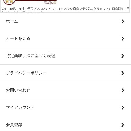
a様 30代 女性 子宝ブレスレット/ とてもかわいい商品で凄く気に入りました！ 商品到着も早
モ
何かあったらお願いしたいです！
寧
１
ホーム
ので
カートを見る
特定商取引法に基づく表記
プライバシーポリシー
お問い合わせ
マイアカウント
会員登録