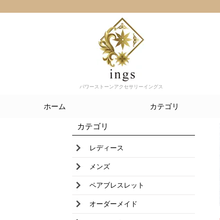
パワーストーンアクセサリーイングス
ホーム
カテゴリ
カテゴリ
レディース
メンズ
ペアブレスレット
オーダーメイド
ユニセックス
誕生石ブレスレット
ストラップ
水晶クラスター
さざれ石
ホワイトセージ
波動調整ツール
薫香（レジンインセンス）
アウトレット（最大５０％off）
ケース 巾着
ネックレス
一点物天然石アクセサリー
まほうの森からの手紙
レディース
メンズ
ペアブレスレット
オーダーメイド