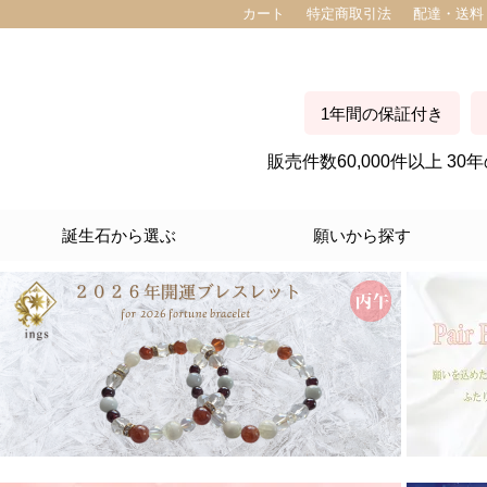
カート
特定商取引法
配達・送料
1年間の保証付き
販売件数60,000件以上 
誕生石から選ぶ
願いから探す
１月生まれ
２月生まれ
３月生まれ
４月生まれ
５月生まれ
６月生まれ
７月生まれ
８月生まれ
９月生まれ
１０月生まれ
１１月生まれ
１２月生まれ
愛情運
金運
仕事運
人間関係
家庭運
自己成長
ストレス 癒し
美容運
健康
開運 全体運
厄除け
交通安全
旅のお守り
縁切り