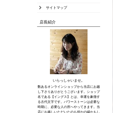
ピンクタルク
サイトマップ
ハウライト
店長紹介
フローライト
ブラックマトリックスオパール
ブラックルチルクオーツ
ブラッドストーン
プレナイト
ブルーレースアゲート
ブラックスピネル
いらっしゃいませ。
数あるオンラインショップから当店にお越
へマタイト
し下さりありがとうございます。ショップ
名である【イングス】とは、幸運を象徴す
ペリドット
る古代文字です。パワーストーンは必要な
ブルータイガーアイ
時期に、必要な人の所へやってきます。当
店にお越しいただいたのも何かの縁かもし