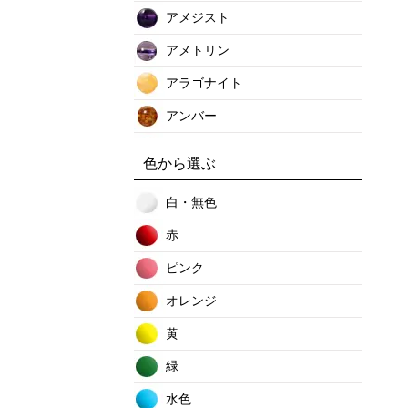
アメジスト
アメトリン
アラゴナイト
アンバー
インカローズ
色から選ぶ
イーグルアイ
白・無色
エメラルド
赤
エンジェライト
ピンク
オニキス
オレンジ
オパール
黄
オブシディアン
緑
オーラクリスタル
水色