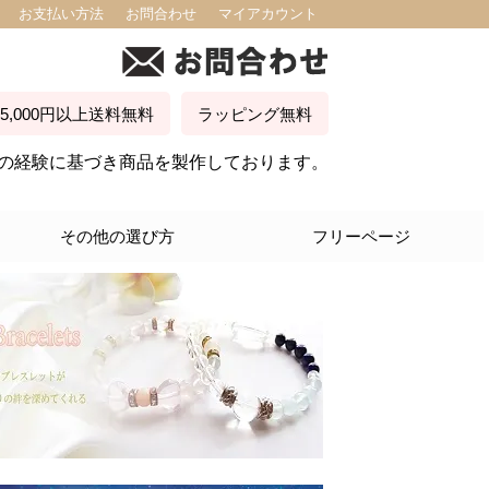
お支払い方法
お問合わせ
マイアカウント
5,000円以上送料無料
ラッピング無料
30年の経験に基づき商品を製作しております。
その他の選び方
フリーページ
出会い
恋愛成就
結婚運
円満カップル
復縁
マンネリ解消
セックスアピール
経営自営業
教育者
接客業
会社員
社交性 カリスマ性
友情
コミュニケーション能力
人見知り
子宝
子育て母性
勝負運
運動能力
更年期障害
星座から選ぶ
年代から選ぶ
価格帯で選ぶ
おひつじ座
おうし座
ふたご座
かに座
しし座
おとめ座
てんびん座
さそり座
いて座
やぎ座
みずがめ座
うお座
キッズ用
１０代
２０～３０代
３０～４０代
４０～５０代
５０～６０代
６０才以上
1～5,000円
5,000～10,000円
10,000～20,000円以内
20,000～30,000円以内
海外発送について
店長からのメッセージ
サイズの測り方
石の選び方 つきあい方
石についてのＱ＆Ａ
イングスのパワーストーンが選ばれ
バースデーストーンの導き出し方
パワーストーン意味辞典
ブレスレット石の組み換えのご案内
サイトマップ
る理由