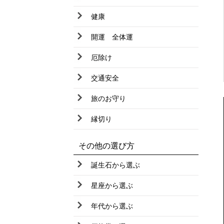
サンストーン
健康
シトリン
開運 全体運
シャーマナイト
厄除け
ジャスパー
交通安全
シルバーオーラクリスタル
旅のお守り
シルバールチルクオーツ
縁切り
シーブルーカルセドニー
セラフィナイト
その他の選び方
スギライト
誕生石から選ぶ
ストロベリークオーツ
星座から選ぶ
スモーキークオーツ
年代から選ぶ
スーパーセブン