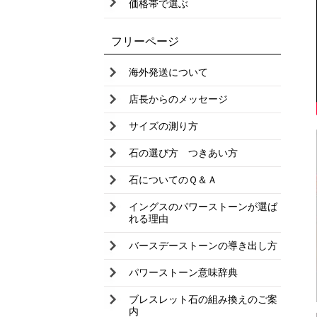
価格帯で選ぶ
ソーダライト
タイガーアイ
フリーページ
ターコイズ
海外発送について
タンザナイト
店長からのメッセージ
淡水パール
サイズの測り方
天眼石
石の選び方 つきあい方
チャロアイト
石についてのＱ＆Ａ
トルマリン
イングスのパワーストーンが選ば
トパーズ
れる理由
ドックティースアメジスト
バースデーストーンの導き出し方
ニュージェイド
パワーストーン意味辞典
翡翠
ブレスレット石の組み換えのご案
ピンクオパール
内