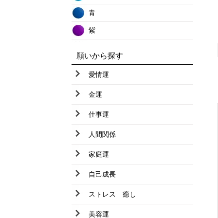
オレンジムーンストーン
青
ガーデンクオーツ
紫
カルサイト
グレー
カルセドニー
願いから探す
茶
カーネリアン
愛情運
黒
ガーネット
金運
クリスタル
仕事運
クリソコラ
人間関係
クンツァイト
家庭運
グリーンガーネット
自己成長
グリーンルチルクオーツ
サファイヤ
ストレス 癒し
サードオニキス
美容運