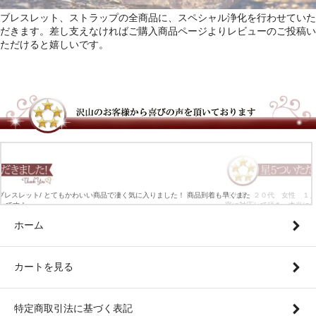
ブレスレット、ストラップの全商品に、スペシャル浄化を行わせていた
だきます。差し支えなければご購入商品ページよりレビューのご投稿い
ただけると嬉しいです。
も早くまた
モカ様 ２０代 女性 １月生まれバースデーブレスレット/ ings さん、この度は注文から発送ま
寧に対応して頂き、本当にありがとうございました!! 色々悩みに合わせて作ってもらったお陰で 
１つだけの素敵な贈り物になりました 今回はプレゼント用でしたが、 次は自分用にも欲しいなぁ
ホーム
のでそのときはまたingsさんでお願いしようと思います(*^^*)
カートを見る
特定商取引法に基づく表記