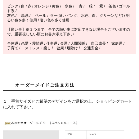
ピンク / 白 / 赤 / オレンジ / 黄色 / 水色 / 青 / 緑 / 紫 / 茶色 / ゴール
ド系 /
灰色 / 黒系 / ペールカラー(薄いピンク、水色、白、グリーンなど) / 明
るい色を多く使用 / 暗い色を多く使用
【願い事】※３つまで 全ての願い事に対応できない場合もございますの
で、重要視したい順にお書き添え下さい
全体運 / 恋愛・愛情運 / 仕事運 / 金運 / 人間関係 / 自己成長 / 家庭運 /
子育て / ストレス・癒し / 健康 / 厄除け / 交通安全 /
オーダーメイドご注文方法
１ 手首サイズとご希望のデザインをご選択の上、ショッピングカート
に入れて下さい。