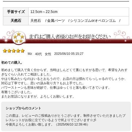
手首サイズ
12.5cm～22.5cm
天然石
天然石 / 金属パーツ / シリコンゴムorオペロンゴム /
Mz
2025/06/10 05:15:27
40代
女性
初めての購入。
初めまして購入で良く分からず、当時はしんどくて藁にもすがる思いで、希望を入れす
ぎなぐらい入れてご相談しました。
やはり私みたいなのはいるとおもうので、お店の方は慣れてらっしゃるのでしょうか、
対応は丁寧ですし、思いの汲み取り方？もお上手でした。
パワーストーンも意味が絶妙で、仕事はゆっくりと落ち着いてきています。
有難うございました。
またお世話になりますが、よろしくお願いします。
ショップからのコメント
この度は、レビューのご投稿ありがとうございます。制作させていただきましたブ
レスレットがお役に立てているようで何よりでございます☆彡
今後共よろしくお願い致します。（2025/06/10 12:39:46）