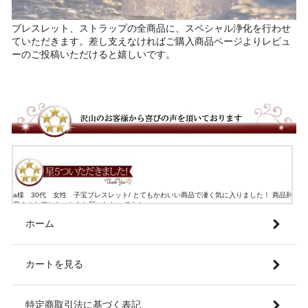
ブレスレット、ストラップの全商品に、スペシャル浄化を行わせ
ていただきます。差し支えなければご購入商品ページよりレビュ
ーのご投稿いただけると嬉しいです。
モカ様 ２０代 女性 １月生まれバースデーブレスレット/ ings さん、この度は注文から発
までご丁寧に対応して頂き、本当にありがとうございました!! 色々悩みに合わせて作ってもら
たお陰で 世界に１つだけの素敵な贈り物になりました 今回はプレゼント用でしたが、 次は自
ホーム
用にも欲しいなぁと思うのでそのときはまたingsさんでお願いしようと思います(*^^*)
カートを見る
特定商取引法に基づく表記